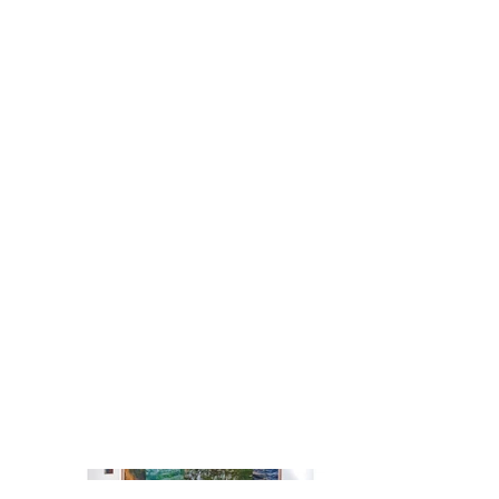
20 x 30 x 3 cm) peints, huile sur bois
Dos : 84 prières roulées, assemblage
de branche
Structure : conception et menuiserie
Kevin Granger et Rouge Hartley
Musique : Réalisation : Benjamin Stene
; écriture polyphonique et direction
des chanteurs : Adrien Cabioch
Chanteurs : Amandine Cabald-Roche,
Christophe Bazin, Adrien Cabioch
Photos : 1, Rouge Hartley, édition Luka
Merlet
2, 3, 4 : @limagerie , courtesy of the
galery Chenus Longhi
5, 6, 7 : poèmes-prières, auteurs : de
bien chers amis
Exposition The Frost is all over,
Cormeilles-en-Parisie
Curation : Chenus Longhi