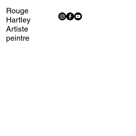
Rouge
Hartley
Artiste
peintre
Chorale
Type de projet
Installation
Date
2023
Installation sonorisée