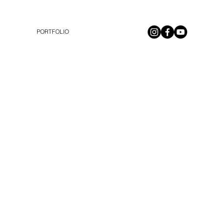
PORTFOLIO
treet art de Boulogne sur mer - 148 du boulevard