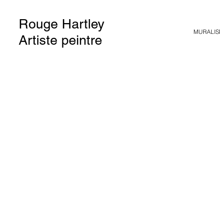
Rouge Hartley
MURALIS
Artiste peintre
Through Dirt a
shadow I’ll gro
Type de projet