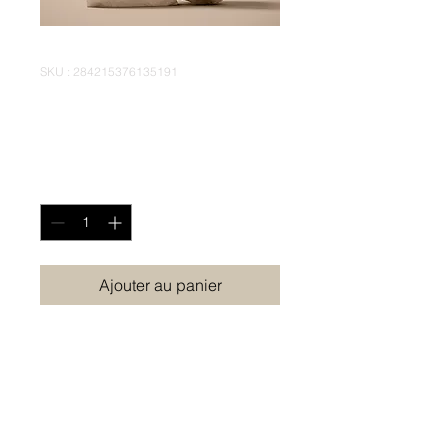
SKU : 284215376135191
Article
Prix
130,00 €
Quantité
*
Ajouter au panier
Description d'article. Saisissez 
ici les caractéristiques de l'article 
: taille, matière et autres 
informations utiles.